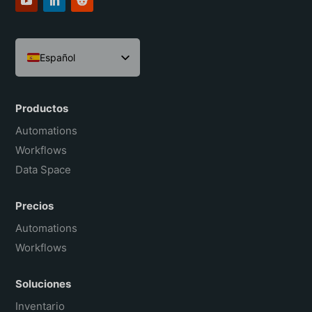
Español
English
Português do Brasil
Productos
Français
Automations
Workflows
Data Space
Precios
Automations
Workflows
Soluciones
Inventario