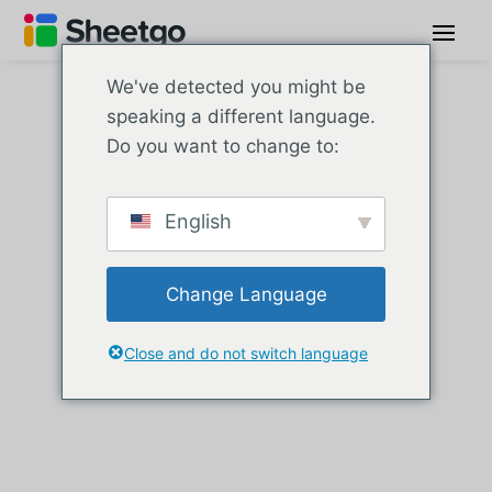
We've detected you might be
speaking a different language.
Do you want to change to:
Artículos
sobre las
English
característica
Change Language
s de Excel
Close and do not switch language