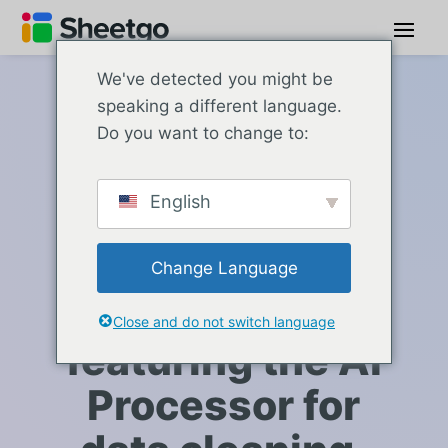
We've detected you might be
speaking a different language.
Precios de Sheetgo Automations
Do you want to change to:
From individual
English
automation to
company-wide
Change Language
scale —
Close and do not switch language
featuring the AI
Processor for