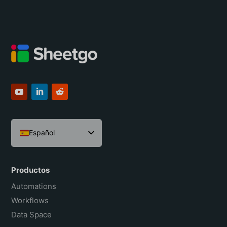
Español
English
Português do Brasil
Productos
Français
Automations
Workflows
Data Space