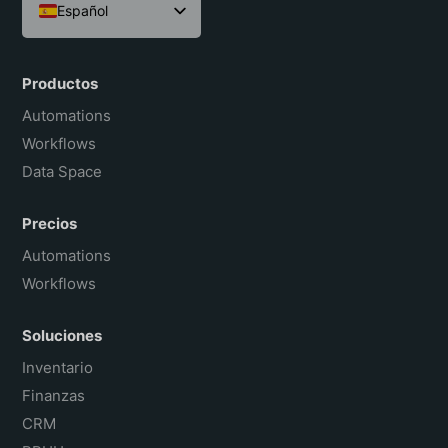
Español
English
Português do Brasil
Productos
Français
Automations
Workflows
Data Space
Precios
Automations
Workflows
Soluciones
Inventario
Finanzas
CRM