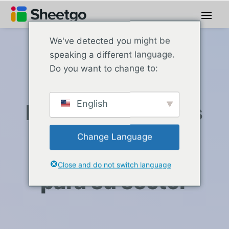
We've detected you might be
speaking a different language.
Do you want to change to:
Casos prácticos por sector
English
Explore los flujos
de trabajo de
Change Language
hojas de cálculo
Close and do not switch language
para su sector