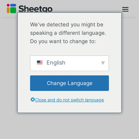
We've detected you might be
speaking a different language.
Do you want to change to:
Articles sur
les processus
English
de ressources
Change Language
humaines
Close and do not switch language