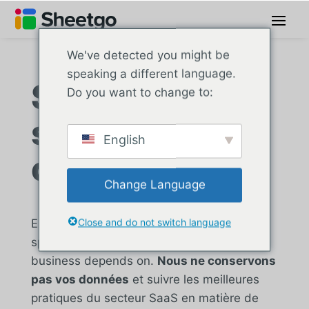
We've detected you might be
speaking a different language.
Sheetgo, la
Do you want to change to:
sécurité dès la
English
conception
Change Language
Close and do not switch language
Enterprise-grade security for the
spreadsheet data and AI workflows your
business depends on.
Nous ne conservons
pas vos données
et suivre les meilleures
pratiques du secteur SaaS en matière de