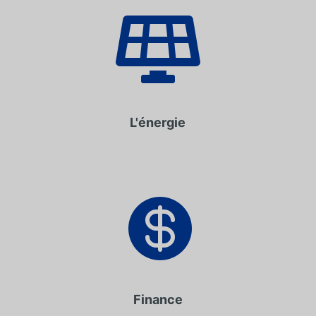

L'énergie

Finance