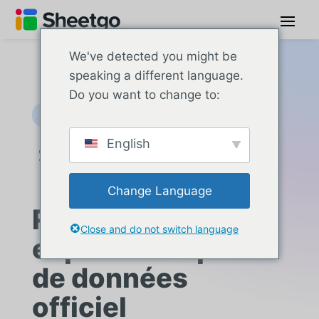
We've detected you might be
speaking a different language.
Do you want to change to:
Data Space
English
Change Language
Rejoindre un
Close and do not switch language
espace européen
de données
officiel