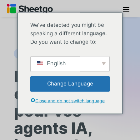
We've detected you might be
speaking a different language.
Do you want to change to:
AI-Ready Data
English
Données
Change Language
concrètes
Close and do not switch language
pour vos
agents IA,