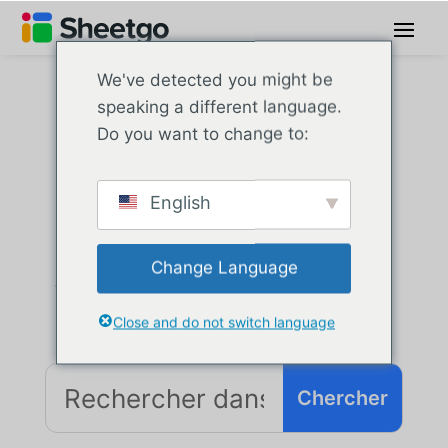
We've detected you might be
speaking a different language.
Do you want to change to:
Blog de
Sheetgo
English
Change Language
Votre ressource de référence pour tout ce
qui concerne les tableurs
Close and do not switch language