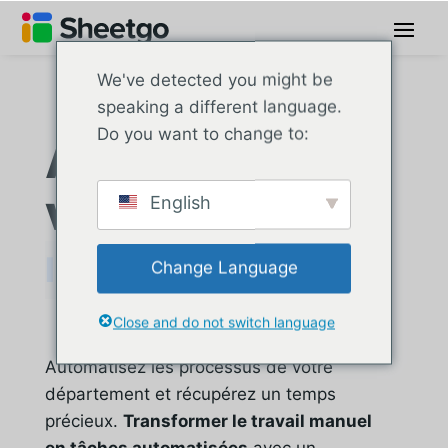
We've detected you might be
speaking a different language.
Do you want to change to:
Automatisez
votre
English
Change Language
Close and do not switch language
Automatisez les processus de votre
département et récupérez un temps
précieux.
Transformer le travail manuel
en tâches automatisées
avec un