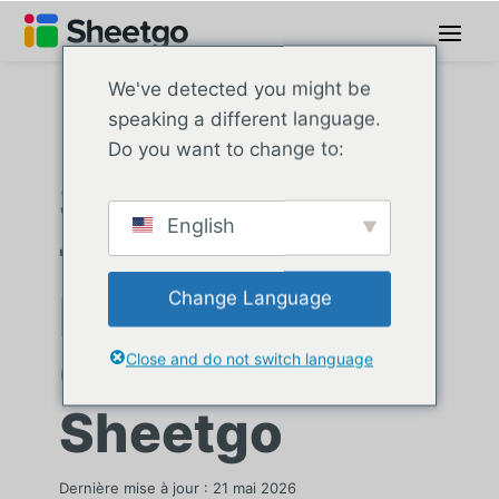
We've detected you might be
speaking a different language.
Do you want to change to:
Sous-
English
traitants des
Données
Change Language
Clients de
Close and do not switch language
Sheetgo
Dernière mise à jour : 21 mai 2026