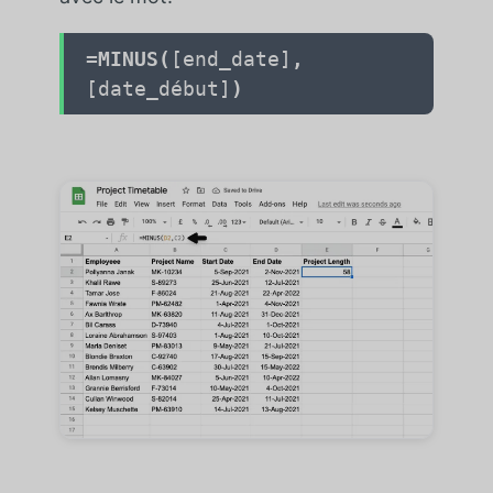
=MINUS(
[end_date]
,
[date_début]
)