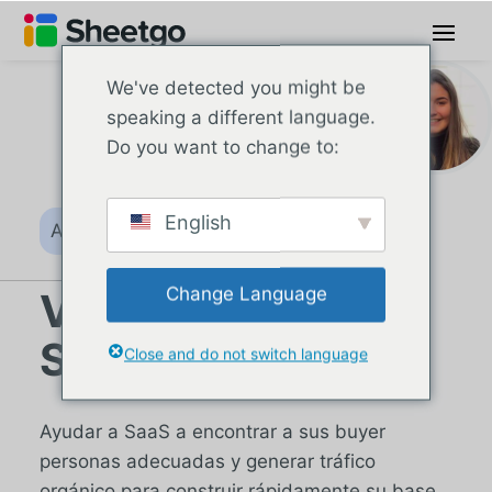
We've detected you might be
speaking a different language.
Do you want to change to:
English
Autor
Change Language
Valentine
Schelstraete
Close and do not switch language
Ayudar a SaaS a encontrar a sus buyer
personas adecuadas y generar tráfico
orgánico para construir rápidamente su base