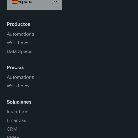
Español
English
Português do Brasil
Productos
Français
Automations
Workflows
Data Space
Precios
Automations
Workflows
Soluciones
Inventario
Finanzas
CRM
RRHH