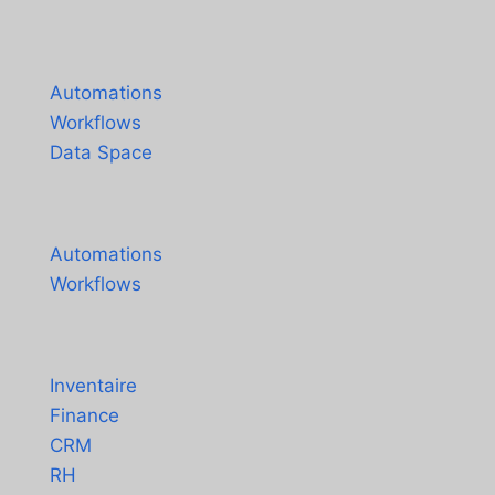
English
Español
Produits
Português do Brasil
Automations
Workflows
Data Space
Tarification
Automations
Workflows
Solutions
Inventaire
Finance
CRM
RH