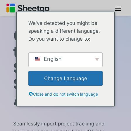
We've detected you might be
Connect JIRA
speaking a different language.
Do you want to change to:
to Google
English
Sheets with
Sheetgo via
Change Language
API
Close and do not switch language
Seamlessly import project tracking and