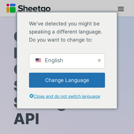
We've detected you might be
Connect
speaking a different language.
Do you want to change to:
Freshdesk to
English
Google
Sheets with
Change Language
Sheetgo via
Close and do not switch language
API