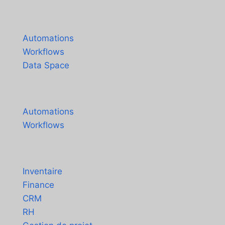
Español
Produits
Português do Brasil
Automations
Workflows
Data Space
Tarification
Automations
Workflows
Solutions
Inventaire
Finance
CRM
RH