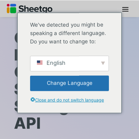
We've detected you might be
Connect
speaking a different language.
Do you want to change to:
HubSpot to
English
Google
Sheets with
Change Language
Sheetgo via
Close and do not switch language
API