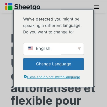
We've detected you might be
speaking a different language.
Do you want to change to:
HMG
Healthcare :
English
Une solution
Change Language
d'inventaire
Close and do not switch language
automatisée et
flexible pour