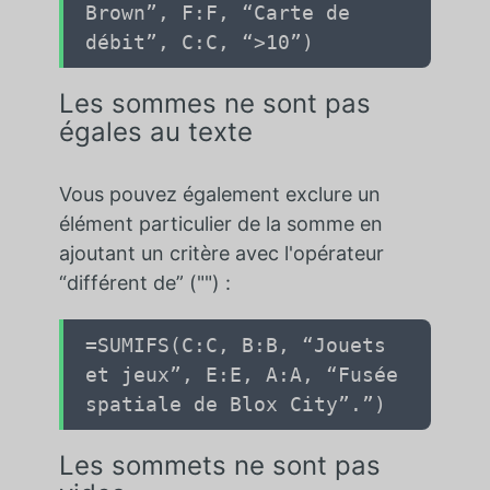
Brown”
,
F:F
,
“Carte de
débit”
,
C:C
,
“>10”
)
Les sommes ne sont pas
égales au texte
Vous pouvez également exclure un
élément particulier de la somme en
ajoutant un critère avec l'opérateur
“différent de” ("") :
=SUMIFS(
C:C
,
B:B
,
“Jouets
et jeux”
,
E:E
,
A:A
,
“Fusée
spatiale de Blox City”.”
)
Les sommets ne sont pas