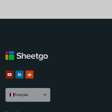
Français
English
Español