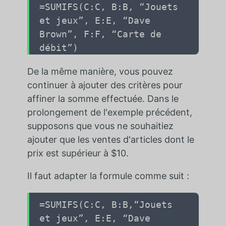
=SUMIFS(
C:C
,
B:B
,
“Jouets
et jeux”
,
E:E
,
“Dave
Brown”
,
F:F
,
“Carte de
débit”
)
De la même manière, vous pouvez
continuer à ajouter des critères pour
affiner la somme effectuée. Dans le
prolongement de l'exemple précédent,
supposons que vous ne souhaitiez
ajouter que les ventes d'articles dont le
prix est supérieur à $10.
Il faut adapter la formule comme suit :
=SUMIFS(
C:C
,
B:B
,
“Jouets
et jeux”
,
E:E
,
“Dave