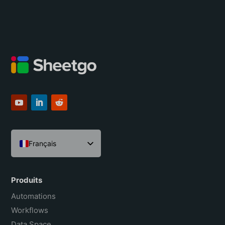
Français
English
Español
Produits
Português do Brasil
Automations
Workflows
Data Space