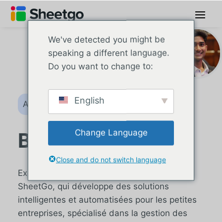
We've detected you might be
speaking a different language.
Do you want to change to:
English
Auteur
Change Language
Bikash Lalani
Close and do not switch language
Expert en inventaire et en facturation chez
SheetGo, qui développe des solutions
intelligentes et automatisées pour les petites
entreprises, spécialisé dans la gestion des