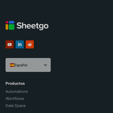
Español
English
Português do Brasil
Productos
Français
Automations
Workflows
Data Space