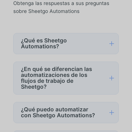
Obtenga las respuestas a sus preguntas
sobre Sheetgo Automations
¿Qué es Sheetgo
L
Automations?
Sheetgo Automations
es un producto
independiente que permite automatizar
¿En qué se diferencian las
tareas de datos repetitivas
automatizaciones de los
L
flujos de trabajo de
directamente desde Google Sheets.
Sheetgo?
Se centra en procesos de
Sheetgo Automations
está diseñado
automatización aislados -como
para procesos de datos específicos e
¿Qué puedo automatizar
sincronizar datos entre hojas de cálculo,
L
individuales.
con Sheetgo Automations?
fusionar archivos, dividir datos o
distribuir informes- sin requerir una
Con
Automations
, puedes:
Sheetgo Workflows
, es una solución