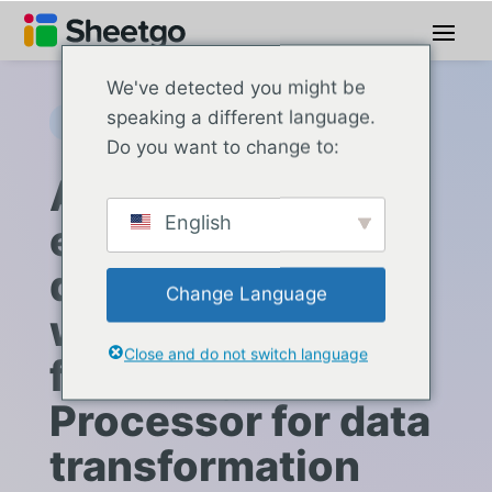
We've detected you might be
speaking a different language.
Sheetgo Automations
Do you want to change to:
Automatiza tu
English
espacio de trabajo
de Google
Change Language
with Sheetgo —
Close and do not switch language
featuring the AI
Processor for data
transformation