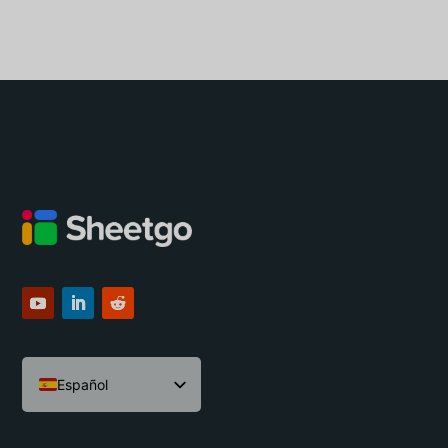
Español
English