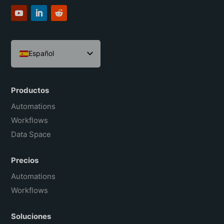
Español
English
Português do Brasil
Productos
Français
Automations
Workflows
Data Space
Precios
Automations
Workflows
Soluciones