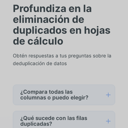
Profundiza en la
eliminación de
duplicados en hojas
de cálculo
Obtén respuestas a tus preguntas sobre la
deduplicación de datos
¿Compara todas las
L
columnas o puedo elegir?
Ambos. Por defecto, los duplicados se
detectan cuando todas las columnas
¿Qué sucede con las filas
L
coinciden. También puedes elegir un
duplicadas?