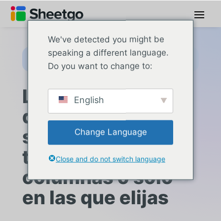
We've detected you might be
speaking a different language.
Eliminar duplicados de CSV, Excel y Google
Sheets
Do you want to change to:
Limpia datos
English
desordenados en
segundos — en
Change Language
todas las
Close and do not switch language
columnas o solo
en las que elijas