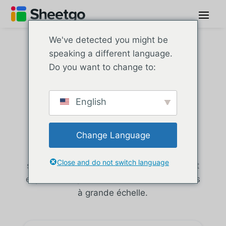
We've detected you might be
Préparez vos
speaking a different language.
Do you want to change to:
données pour
English
l’IA
Change Language
Connectez, préparez et automatisez les
données entre les feuilles de calcul et les
Close and do not switch language
systèmes d’entreprise, afin qu’elles restent
exploitables pour la BI, l’IA et les workflows
à grande échelle.