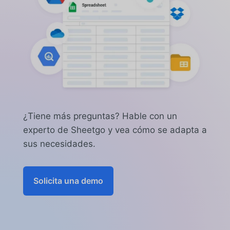
automatizaciones y flujos de trabajo sin
los productos para las organizaciones
API, scripts ni recursos de desarrollo.
que compran en toda la empresa.
Incluye mayor seguridad, gobernanza,
control de acceso, rendimiento y apoyo
a las adquisiciones.
Contactar ventas
para discutir los requisitos de la
empresa.
¿Tiene más preguntas? Hable con un
experto de Sheetgo y vea cómo se adapta a
sus necesidades.
Solicita una demo