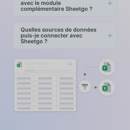
fichier Excel, d'un fichier CSV, d'une
L
avec le module
requête BigQuery ou d'un point de
complémentaire Sheetgo ?
terminaison d'API REST — mélangez et
associez selon vos besoins.
Au-delà de l'automatisation
programmée, le module complémentaire
Quelles sources de données
Sheetgo — alimenté par Sheetgo
L
puis-je connecter avec
Workflows — peut envoyer des e-mails
Sheetgo ?
personnalisés à partir de lignes de
feuille de calcul, générer des Google
Avec le module complémentaire
Docs ou des PDF en publipostage,
Sheetgo, vos flux automatisés peuvent
enchaîner plusieurs étapes de
extraire des données de Google Sheets,
traitement en un seul flux (par exemple :
de fichiers Excel, CSV dans Google
filtrer → fusionner → dédupliquer →
Drive, de BigQuery (avec des requêtes
envoyer par e-mail) et orchestrer les
SQL en direct) et de toute API REST
approbations entre les équipes. Tout
utilisant l'authentification par jeton
fonctionne sans surveillance une fois
d'accès (Bearer Token), clé API ou
configuré. Installation en un clic depuis
authentification de base. La sortie peut
le Google Workspace Marketplace.
retourner dans une feuille de calcul, un
document Google ou un PDF généré, un
e-mail, ou toute combinaison en chaîne