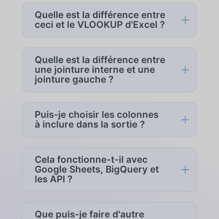
Quelle est la différence entre
L
ceci et le VLOOKUP d'Excel ?
Le VLOOKUP d'Excel’est une formule
contenue dans un seul fichier. Cet outil
Quelle est la différence entre
prend deux fichiers distincts et produit
L
une jointure interne et une
un troisième fichier fusionné — aucune
jointure gauche ?
formule à écrire, aucune plage à définir.
La jointure interne conserve uniquement
les lignes où la valeur de la clé existe
Puis-je choisir les colonnes
L
dans les deux fichiers. La jointure
à inclure dans la sortie ?
gauche conserve toutes les lignes du
fichier de gauche, ajoutant les données
Oui. Après avoir sélectionné les
correspondantes lorsque la clé existe
colonnes clés, choisissez les colonnes
Cela fonctionne-t-il avec
dans le fichier de droite, et laissant des
de chaque fichier qui doivent apparaître
L
Google Sheets, BigQuery et
blancs là où elle n'existe pas.
dans la sortie jointe — utile lorsque vous
les API ?
n'avez besoin que de quelques champs
d'une grande table.
Oui. Chaque côté de la jointure peut
provenir d'une feuille Google, d'un
Que puis-je faire d'autre