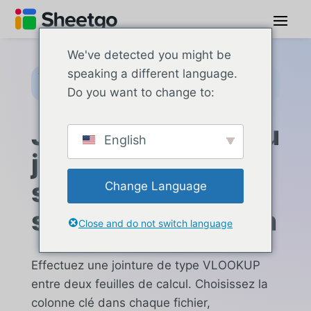
We've detected you might be
speaking a different language.
VLOOKUP en ligne : joindre Google Sheets,
Excel et CSV par une colonne clé
Do you want to change to:
Jointure interne ou
English
jointure gauche —
sans formules,
Change Language
sans configuration
Close and do not switch language
Effectuez une jointure de type VLOOKUP
entre deux feuilles de calcul. Choisissez la
colonne clé dans chaque fichier,