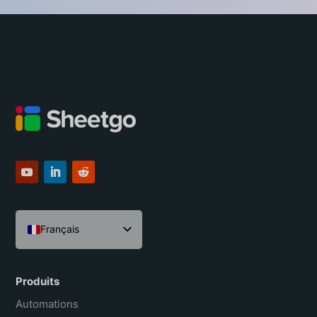
dans un Workflow.
Français
English
Español
Produits
Português do Brasil
Automations