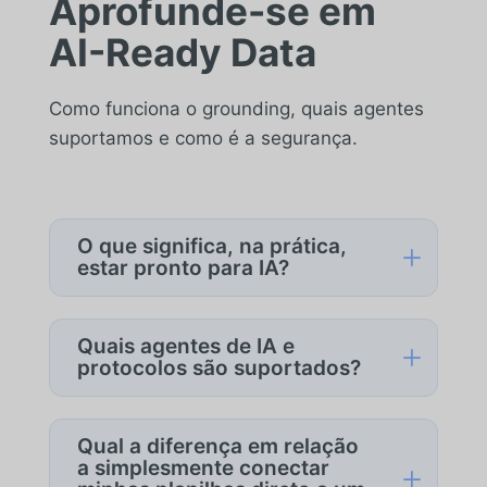
Aprofunde-se em
AI-Ready Data
Como funciona o grounding, quais agentes
suportamos e como é a segurança.
O que significa, na prática,
L
estar pronto para IA?
Os dados das suas planilhas foram
normalizados, governados e tornados
Quais agentes de IA e
L
estáveis em termos de schema, para
protocolos são suportados?
que agentes de IA (Gemini, MCP ou
customizados) possam recuperá-los
A camada AI-Ready da Sheetgo expõe
sem alucinar com arquivos duplicados
os dados ao Gemini Enterprise, a
Qual a diferença em relação
ou fórmulas desatualizadas. Seus
agentes compatíveis com MCP e a
a simplesmente conectar
L
agentes enxergam um único conjunto de
qualquer sistema capaz de consultar o