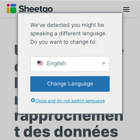
We've detected you might be
speaking a different language.
Do you want to change to:
Une entreprise
de logistique
English
brésilienne
Change Language
rationalise le
Close and do not switch language
rapprochemen
t des données