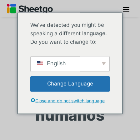
We've detected you might be
speaking a different language.
Do you want to change to:
Artículos
sobre
English
plantillas de
Change Language
recursos
Close and do not switch language
humanos