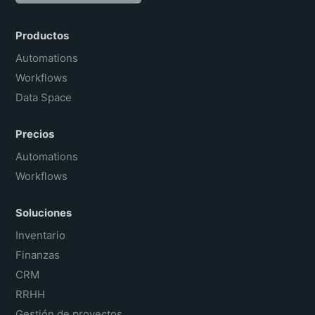
English
Português do Brasil
Productos
Français
Automations
Workflows
Data Space
Precios
Automations
Workflows
Soluciones
Inventario
Finanzas
CRM
RRHH
Gestión de proyectos