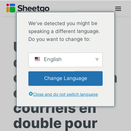
We've detected you might be
speaking a different language.
Do you want to change to:
Un détaillant
de biens de
English
consommation
Change Language
élimine les
Close and do not switch language
courriels en
double pour