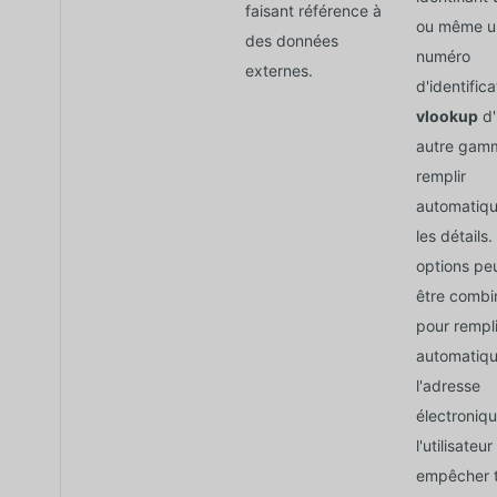
faisant référence à
ou même u
des données
numéro
externes.
d'identifica
vlookup
d'
autre gam
remplir
automatiq
les détails
options pe
être combi
pour rempli
automatiq
l'adresse
électroniq
l'utilisateur
empêcher 