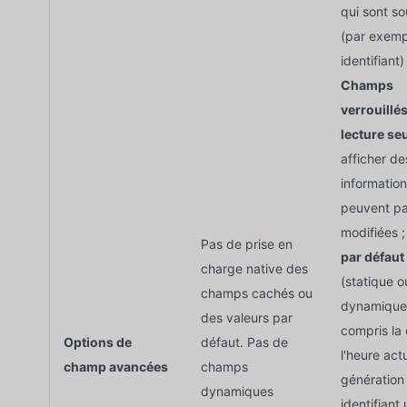
qui sont s
(par exemp
identifiant) 
Champs
verrouillé
lecture se
afficher de
information
peuvent pa
modifiées 
Pas de prise en
par défaut
charge native des
(statique o
champs cachés ou
dynamique)
des valeurs par
compris la 
Options de
défaut. Pas de
l'heure actu
champ avancées
champs
génération
dynamiques
identifiant