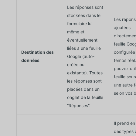
Les réponses sont
stockées dans le
Les répons
formulaire lui-
ajoutées
même et
directemen
éventuellement
feuille Goo
liées à une feuille
Destination des
configurée
Google (auto-
données
temps réel
créée ou
pouvez util
existante). Toutes
feuille sou
les réponses sont
une autre f
placées dans un
selon vos b
onglet de la feuille
“Réponses”.
Il prend e
des types 