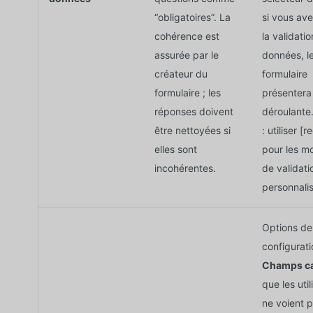
“obligatoires”. La
si vous ave
cohérence est
la validati
assurée par le
données, l
créateur du
formulaire
formulaire ; les
présentera 
réponses doivent
déroulante
être nettoyées si
: utiliser
[r
elles sont
pour les m
incohérentes.
de validati
personnalis
Options de
configurati
Champs c
que les util
ne voient 