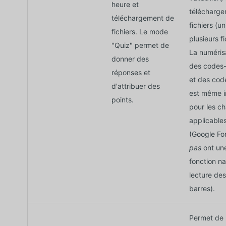
heure et
télécharge
téléchargement de
fichiers (u
fichiers. Le mode
plusieurs fi
"Quiz" permet de
La numéris
donner des
des codes-
réponses et
et des cod
d'attribuer des
est même i
points.
pour les c
applicables
(Google Fo
pas
ont un
fonction na
lecture de
barres).
Permet de