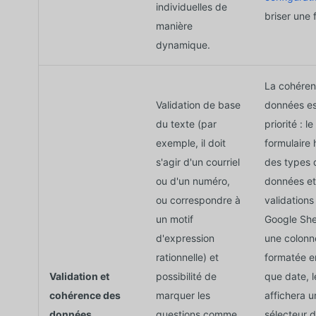
individuelles de
briser une 
manière
dynamique.
La cohéren
Validation de base
données es
du texte (par
priorité : le
exemple, il doit
formulaire 
s'agir d'un courriel
des types 
ou d'un numéro,
données et
ou correspondre à
validations
un motif
Google She
d'expression
une colonn
rationnelle) et
formatée e
Validation et
possibilité de
que date, 
cohérence des
marquer les
affichera u
données
questions comme
sélecteur d