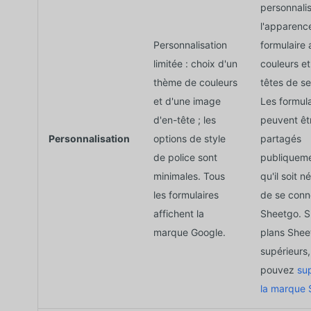
personnali
l'apparenc
Personnalisation
formulaire
limitée : choix d'un
couleurs et
thème de couleurs
têtes de se
et d'une image
Les formula
d'en-tête ; les
peuvent êt
Personnalisation
options de style
partagés
de police sont
publiqueme
minimales. Tous
qu'il soit n
les formulaires
de se conn
affichent la
Sheetgo. S
marque Google.
plans Shee
supérieurs
pouvez
su
la marque 