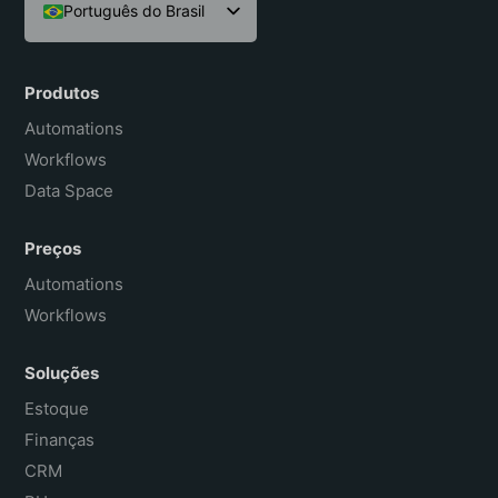
Português do Brasil
English
Español
Produtos
Français
Automations
Workflows
Data Space
Preços
Automations
Workflows
Soluções
Estoque
Finanças
CRM