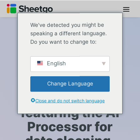
We've detected you might be
speaking a different language.
Preços para Sheetgo Automations
Do you want to change to:
From individual
English
automation to
company-wide
Change Language
scale —
Close and do not switch language
featuring the AI
Processor for