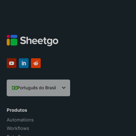
Português do Brasil
English
Español
Produtos
Français
Automations
Workflows