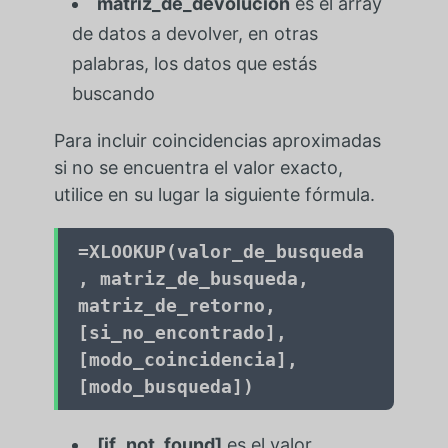
matriz_de_devolución
es el array
de datos a devolver, en otras
palabras, los datos que estás
buscando
Para incluir coincidencias aproximadas
si no se encuentra el valor exacto,
utilice en su lugar la siguiente fórmula.
=
XLOOKUP(valor_de_busqueda
, matriz_de_busqueda,
matriz_de_retorno,
[si_no_encontrado],
[modo_coincidencia],
[modo_busqueda])
[if_not_found]
es el valor