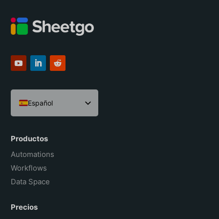
Español
English
Português do Brasil
Productos
Français
Automations
Workflows
Data Space
Precios