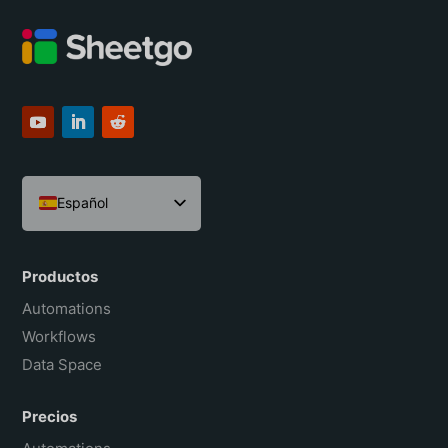
Español
English
Português do Brasil
Productos
Français
Automations
Workflows
Data Space
Precios