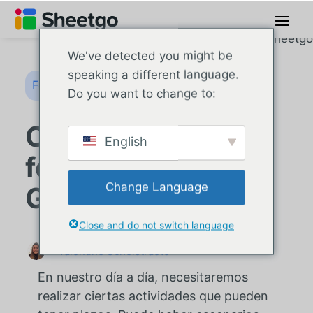
We've detected you might be
speaking a different language.
Fórmulas de Google Sheets
Do you want to change to:
Cómo utilizar la
English
fórmula NOW en
Change Language
Google Sheets
Close and do not switch language
Valentine Schelstraete
En nuestro día a día, necesitaremos
realizar ciertas actividades que pueden