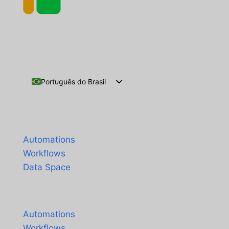
Português do Brasil
English
Español
Produtos
Français
Automations
Workflows
Data Space
Preços
Automations
Workflows