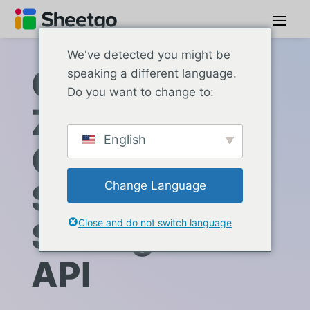
We've detected you might be
Connect
speaking a different language.
Do you want to change to:
Zendesk to
English
Google
Sheets with
Change Language
Sheetgo via
Close and do not switch language
API