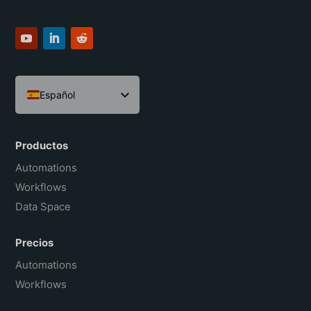
Español
English
Português do Brasil
Productos
Français
Automations
Workflows
Data Space
Precios
Automations
Workflows