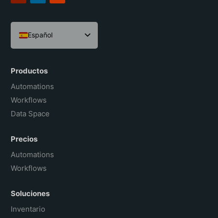
Español
English
Português do Brasil
Productos
Français
Automations
Workflows
Data Space
Precios
Automations
Workflows
Soluciones
Inventario