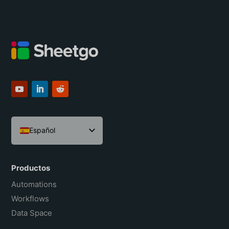
Español
English
Português do Brasil
Productos
Français
Automations
Workflows
Data Space