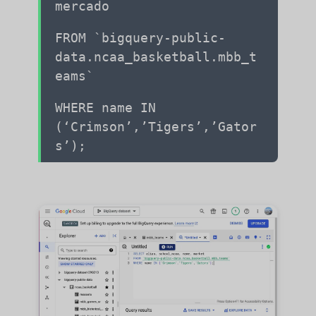
mercado
FROM `bigquery-public-
data.ncaa_basketball.mbb_t
eams`
WHERE name IN
(‘Crimson’,’Tigers’,’Gator
s’);