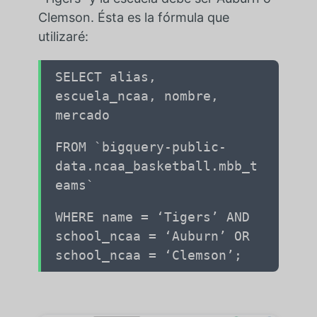
Clemson. Ésta es la fórmula que
utilizaré:
SELECT alias,
escuela_ncaa, nombre,
mercado
FROM `bigquery-public-
data.ncaa_basketball.mbb_t
eams`
WHERE name = ‘Tigers’ AND
school_ncaa = ‘Auburn’ OR
school_ncaa = ‘Clemson’;