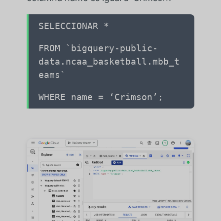
SELECCIONAR *
FROM `bigquery-public-
data.ncaa_basketball.mbb_t
eams`
WHERE name = ‘Crimson’;