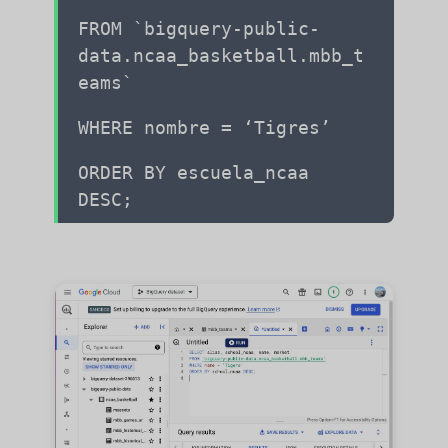
FROM `bigquery-public-
data.ncaa_basketball.mbb_t
eams`
WHERE nombre = ‘Tigres’
ORDER BY escuela_ncaa
DESC;