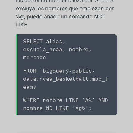
las que el nombre empieza por ‘A’, pero
excluya los nombres que empiezan por
‘Ag’, puedo añadir un comando NOT
LIKE.
SELECT alias,
escuela_ncaa, nombre,
mercado
FROM `bigquery-public-
data.ncaa_basketball.mbb_t
eams`
WHERE nombre LIKE ‘A%’ AND
nombre NO LIKE ‘Ag%’;