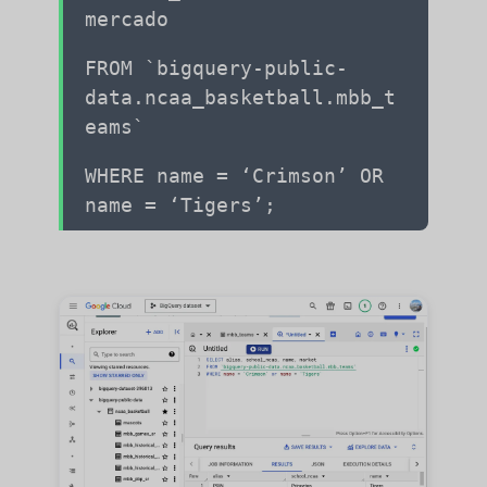
mercado
FROM `bigquery-public-
data.ncaa_basketball.mbb_t
eams`
WHERE name = ‘Crimson’ OR
name = ‘Tigers’;