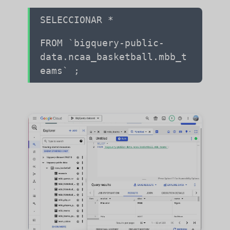
SELECCIONAR *
FROM `bigquery-public-
data.ncaa_basketball.mbb_t
eams` ;