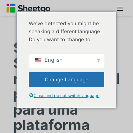
We've detected you might be
speaking a different language.
Do you want to change to:
Siguetuliga:
Sistema de
English
relatório de KPI
Change Language
personalizado
Close and do not switch language
para uma
plataforma