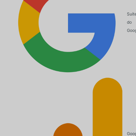
Suít
do
Goo
Goo