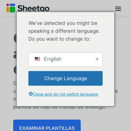
We've detected you might be
speaking a different language.
Gestión
Do you want to change to:
automatizada
English
de inventarios
Change Language
Gestione el control de existencias y realice
un seguimiento del inventario en cuadros de
Close and do not switch language
mando automatizados utilizando una
plantilla de flujo de trabajo de Sheetgo.
EXAMINAR PLANTILLAS