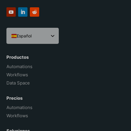
Español
English
Português do Brasil
Productos
Français
Automations
Workflows
Data Space
Precios
Automations
Workflows
Soluciones