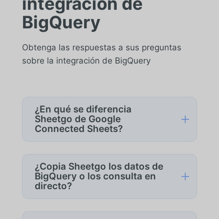
integración de
BigQuery
Obtenga las respuestas a sus preguntas
sobre la integración de BigQuery
¿En qué se diferencia
L
Sheetgo de Google
Connected Sheets?
Connected Sheets está diseñado para
consultar y analizar datos de BigQuery.
¿Copia Sheetgo los datos de
Sheetgo está diseñado para flujos de
L
BigQuery o los consulta en
directo?
trabajo operativos: mover, transformar,
distribuir y, opcionalmente, volver a
Sheetgo materializa los resultados de
escribir datos en BigQuery.