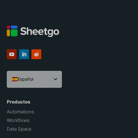
Español
English
Português do Brasil
Productos
Français
Automations
Workflows
Data Space