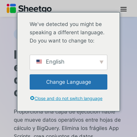
We've detected you might be
speaking a different language.
Integración de BigQuery
Do you want to change to:
Integre BigQuery
English
en su canal de
datos de hojas de
Change Language
cálculo
Close and do not switch language
Proporciona una capa de ejecución fiable
que mueve datos operativos entre hojas de
cálculo y BigQuery. Elimina los frágiles App
Scripts, crea conjuntos de datos