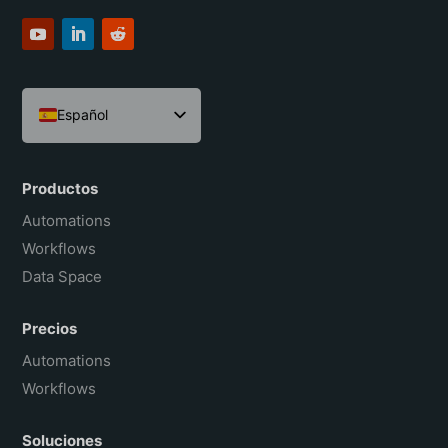
Español
English
Português do Brasil
Productos
Français
Automations
Workflows
Data Space
Precios
Automations
Workflows
Soluciones