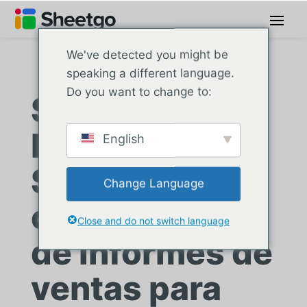
We've detected you might be
speaking a different language.
Do you want to change to:
Synergy Car
Leasing:
English
Solución
Change Language
centralizada
Close and do not switch language
de informes de
ventas para