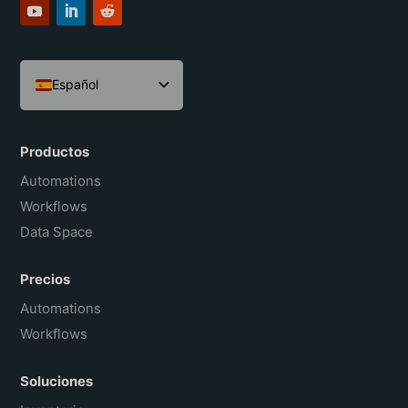
Español
English
Português do Brasil
Productos
Français
Automations
Workflows
Data Space
Precios
Automations
Workflows
Soluciones