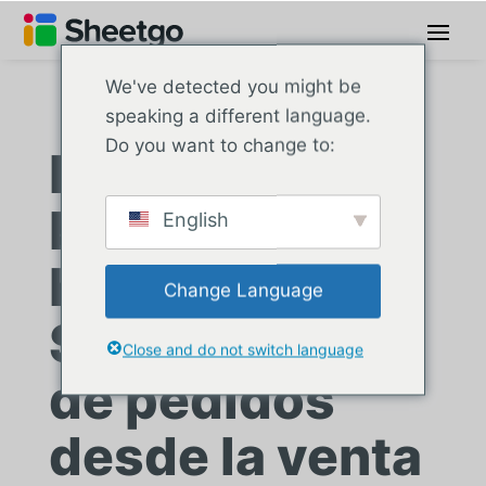
We've detected you might be
speaking a different language.
Do you want to change to:
La empresa de
bordes de
English
hormigón:
Change Language
Seguimiento
Close and do not switch language
de pedidos
desde la venta