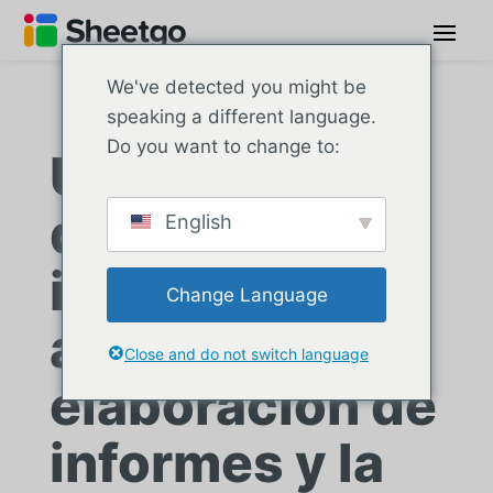
We've detected you might be
speaking a different language.
Do you want to change to:
Una empresa
de servicios
English
informáticos
Change Language
automatiza la
Close and do not switch language
elaboración de
informes y la