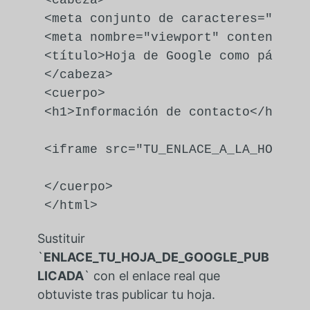
<
cabeza
>
<
meta
conjunto de caracteres
=
"UTF-
<
meta
nombre
=
"viewport"
contenido
=
<
título
>
Hoja de Google como página
</
cabeza
>
<
cuerpo
>
<
h1
>
Información de contacto
</
h1
>
<
iframe
src
=
"TU_ENLACE_A_LA_HOJA_D
</
cuerpo
>
</
html
>
Sustituir
`
ENLACE_TU_HOJA_DE_GOOGLE_PUB
LICADA
` con el enlace real que
obtuviste tras publicar tu hoja.