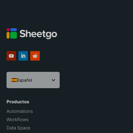
Español
English
Português do Brasil
Productos
Français
Automations
Workflows
Data Space