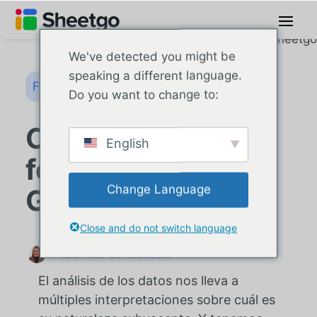
We've detected you might be
speaking a different language.
Fórmulas de Google Sheets
Do you want to change to:
Cómo utilizar la
English
fórmula COVAR en
Change Language
Google Sheets
Close and do not switch language
Valentine Schelstraete
El análisis de los datos nos lleva a
múltiples interpretaciones sobre cuál es