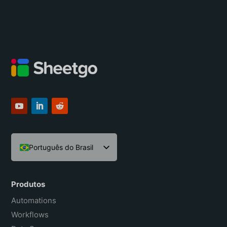
Português do Brasil
English
Español
Produtos
Français
Automations
Workflows